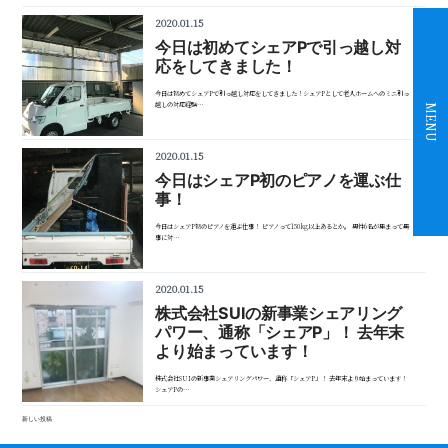
2020.01.15
今日は初めてシェアPで引っ越し対
応をしてきました！
今日は初めてシェアPで引っ越し対応をしてきました！シェアPとして老人ホームへのミニ引っ
越しの対応経験…
MENU
2020.01.15
今日はシェアP初のピアノを運ぶ仕
事！
今日はシェアP初のピアノを運ぶ仕事！ ピアノって150kg以上あるとか。 男性6名が集まって無
事に対…
2020.01.15
株式会社SUIの新事業シェアリング
パワー、通称「シェアP」！ 去年末
より始まっています！
株式会社SUIの新事業シェアリングパワー、通称「シェアP」！ 去年末より始まっています！
シェアPの…
投
新しい投稿
稿
ナ