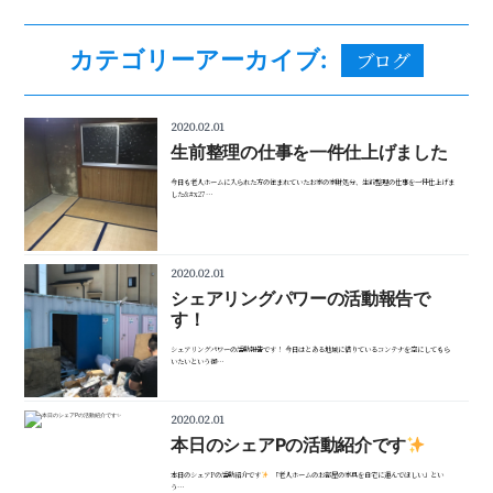
カテゴリーアーカイブ:
ブログ
2020.02.01
生前整理の仕事を一件仕上げました
今日も老人ホームに入られた方の住まれていたお家の家財処分、生前整理の仕事を一件仕上げま
した&#x27…
2020.02.01
シェアリングパワーの活動報告で
す！
シェアリングパワーの活動報告です！ 今日はとある地域に借りているコンテナを空にしてもら
いたいという御…
2020.02.01
本日のシェアPの活動紹介です
本日のシェアPの活動紹介です
「老人ホームのお部屋の家具を自宅に運んでほしい」とい
う…